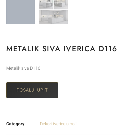
METALIK SIVA IVERICA D116
Metalik siva D116
POŠALJI UPIT
Category
Dekori iverice u boji