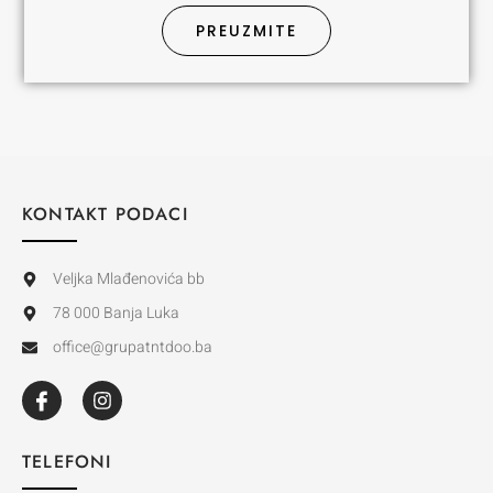
PREUZMITE
KONTAKT PODACI
Veljka Mlađenovića bb
78 000 Banja Luka
office@grupatntdoo.ba
TELEFONI