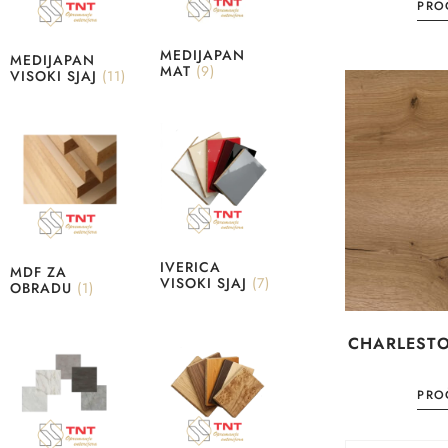
PROČ
MEDIJAPAN
MEDIJAPAN
MAT
(9)
VISOKI SJAJ
(11)
IVERICA
MDF ZA
VISOKI SJAJ
(7)
OBRADU
(1)
CHARLEST
PROČ