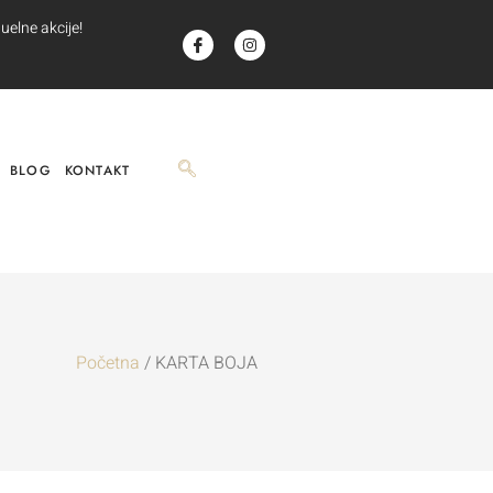
uelne akcije!
BLOG
KONTAKT
Početna
/ KARTA BOJA