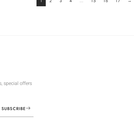
1
2
3
4
…
15
16
17
→
, special offers
SUBSCRIBE