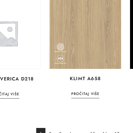
KLIMT A658
IVERICA D218
PROČITAJ VIŠE
ITAJ VIŠE