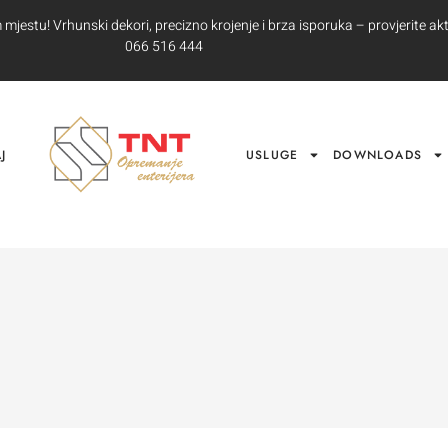
jestu! Vrhunski dekori, precizno krojenje i brza isporuka – provjerite akt
066 516 444
J
USLUGE
DOWNLOADS