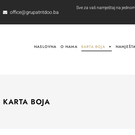
Sve za vaš namještaj na jednom m
office@grupatntdoo.ba
NASLOVNA
O NAMA
KARTA BOJA
NAMJEŠTA
SHOP