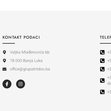
KONTAKT PODACI
TELE
Veljka Mlađenovića bb
+
78 000 Banja Luka
+
office@grupatntdoo.ba
+
+
di
+3