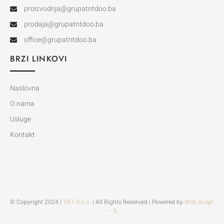
proizvodnja@grupatntdoo.ba
prodaja@grupatntdoo.ba
office@grupatntdoo.ba
BRZI LINKOVI
Naslovna
O nama
Usluge
Kontakt
© Copyright 2024 |
TNT d.o.o.
| All Rights Reserved | Powered by
Web dizajn
– S