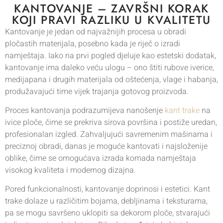
KANTOVANJE – ZAVRŠNI KORAK
KOJI PRAVI RAZLIKU U KVALITETU
Kantovanje je jedan od najvažnijih procesa u obradi
pločastih materijala, posebno kada je riječ o izradi
namještaja. Iako na prvi pogled djeluje kao estetski dodatak,
kantovanje ima daleko veću ulogu – ono štiti rubove iverice,
medijapana i drugih materijala od oštećenja, vlage i habanja,
produžavajući time vijek trajanja gotovog proizvoda.
Proces kantovanja podrazumijeva nanošenje
kant trake
na
ivice ploče, čime se prekriva sirova površina i postiže uredan,
profesionalan izgled. Zahvaljujući savremenim mašinama i
preciznoj obradi, danas je moguće kantovati i najsloženije
oblike, čime se omogućava izrada komada namještaja
visokog kvaliteta i modernog dizajna.
Pored funkcionalnosti, kantovanje doprinosi i estetici. Kant
trake dolaze u različitim bojama, debljinama i teksturama,
pa se mogu savršeno uklopiti sa dekorom ploče, stvarajući