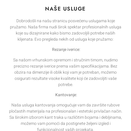
NAŠE USLUGE
Dobrodošli na našu stranicu posvećenu uslugama koje
pružamo. Naša firma nudi širok spektar profesionalnih usluga
koje su dizajnirane kako bismo zadovoljili potrebe naših
klijenata. Evo pregleda nekih od usluga koje pružamo:
Rezanje iverice:
Sa našom vrhunskom opremom i stručnim timom, nudimo
precizno rezanje iverice prema vašim specifikacijama. Bez
obzira na dimenzije ili oblik koji vam je potreban, možemo
osigurati rezultate visoke kvalitete koji će zadovoljiti vaše
potrebe.
Kantovanje:
Naša usluga kantovanja omogućuje vam da završite rubove
pločastih materijala na profesionalan i estetski privlačan način.
Sa širokim izborom kant traka u različitim bojama i debljinama,
možemo vam pomoći da postignete željeni izgled i
funkcionalnost vaših projekata.