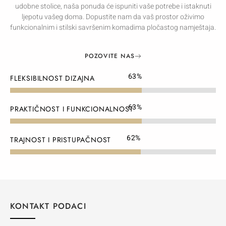
udobne stolice, naša ponuda će ispuniti vaše potrebe i istaknuti
ljepotu vašeg doma. Dopustite nam da vaš prostor oživimo
funkcionalnim i stilski savršenim komadima pločastog namještaja.
POZOVITE NAS
80
%
FLEKSIBILNOST DIZAJNA
80
%
PRAKTIČNOST I FUNKCIONALNOST
79
%
TRAJNOST I PRISTUPAČNOST
KONTAKT PODACI