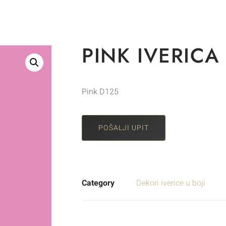
PINK IVERICA
Pink D125
POŠALJI UPIT
Category
Dekori iverice u boji