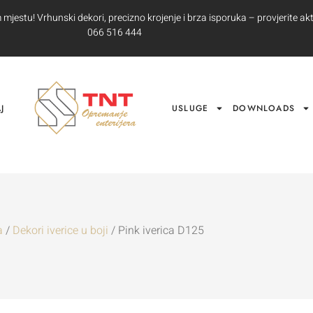
jestu! Vrhunski dekori, precizno krojenje i brza isporuka – provjerite akt
066 516 444
J
USLUGE
DOWNLOADS
a
/
Dekori iverice u boji
/ Pink iverica D125