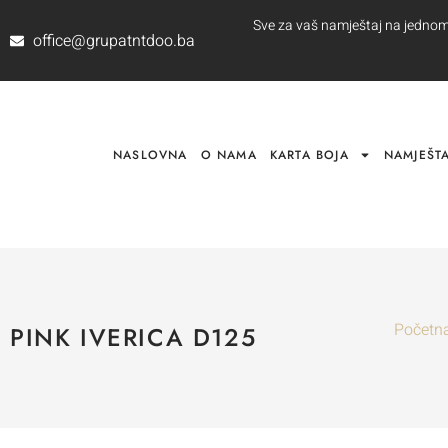
Sve za vaš namještaj na jednom m
office@grupatntdoo.ba
NASLOVNA
O NAMA
KARTA BOJA
NAMJEŠTA
Početn
PINK IVERICA D125