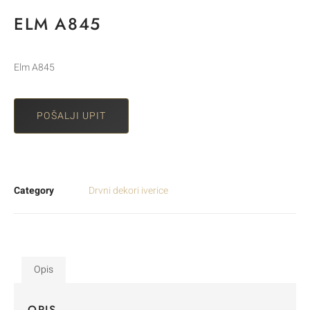
ELM A845
Elm A845
POŠALJI UPIT
Category
Drvni dekori iverice
Opis
OPIS