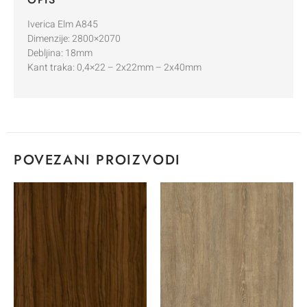
Iverica Elm A845
Dimenzije: 2800×2070
Debljina: 18mm
Kant traka: 0,4×22 – 2x22mm – 2x40mm
POVEZANI PROIZVODI