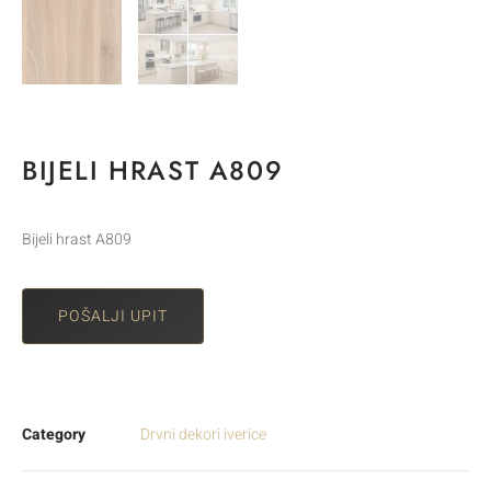
BIJELI HRAST A809
Bijeli hrast A809
POŠALJI UPIT
Category
Drvni dekori iverice