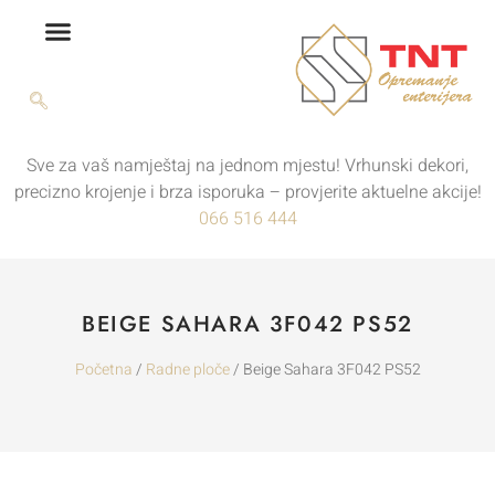
Sve za vaš namještaj na jednom mjestu! Vrhunski dekori,
precizno krojenje i brza isporuka – provjerite aktuelne akcije!
066 516 444
BEIGE SAHARA 3F042 PS52
Početna
/
Radne ploče
/ Beige Sahara 3F042 PS52