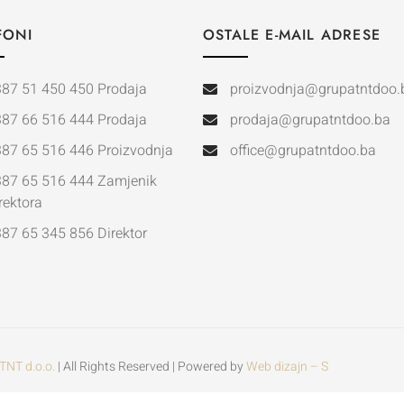
FONI
OSTALE E-MAIL ADRESE
387 51 450 450 Prodaja
proizvodnja@grupatntdoo.
387 66 516 444 Prodaja
prodaja@grupatntdoo.ba
387 65 516 446 Proizvodnja
office@grupatntdoo.ba
387 65 516 444 Zamjenik
rektora
87 65 345 856 Direktor
TNT d.o.o.
| All Rights Reserved | Powered by
Web dizajn – S