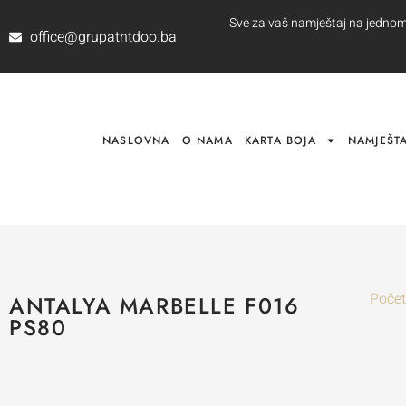
Sve za vaš namještaj na jednom m
office@grupatntdoo.ba
NASLOVNA
O NAMA
KARTA BOJA
NAMJEŠTA
Poče
ANTALYA MARBELLE F016
PS80