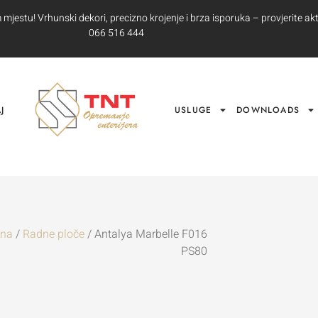
jestu! Vrhunski dekori, precizno krojenje i brza isporuka – provjerite akt
066 516 444
J
USLUGE
DOWNLOADS
tna
/
Radne ploče
/ Antalya Marbelle F016
PS80