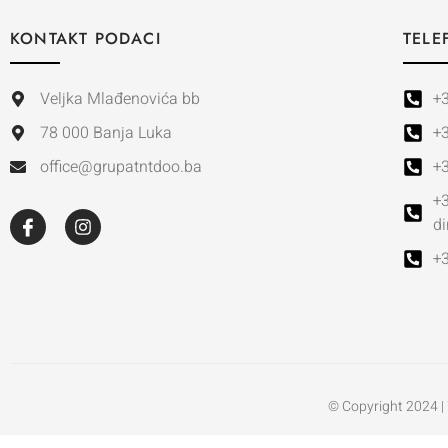
KONTAKT PODACI
TELE
Veljka Mlađenovića bb
+
78 000 Banja Luka
+
office@grupatntdoo.ba
+
+
di
+3
© Copyright 2024 |