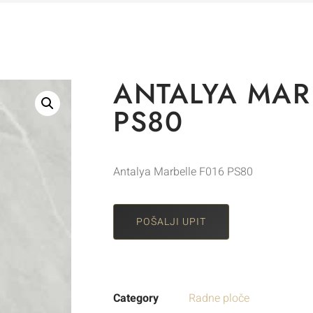
ANTALYA MAR
PS80
Antalya Marbelle F016 PS80
POŠALJI UPIT
Category
Radne ploče