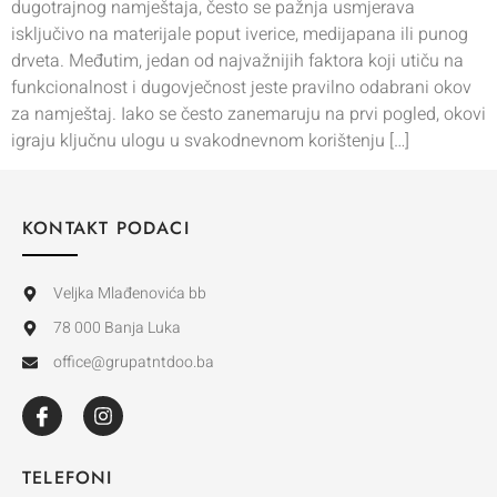
dugotrajnog namještaja, često se pažnja usmjerava
isključivo na materijale poput iverice, medijapana ili punog
drveta. Međutim, jedan od najvažnijih faktora koji utiču na
funkcionalnost i dugovječnost jeste pravilno odabrani okov
za namještaj. Iako se često zanemaruju na prvi pogled, okovi
igraju ključnu ulogu u svakodnevnom korištenju […]
KONTAKT PODACI
Veljka Mlađenovića bb
78 000 Banja Luka
office@grupatntdoo.ba
TELEFONI