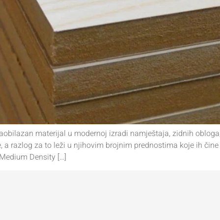
bilazan materijal u modernoj izradi namještaja, zidnih obloga, 
, a razlog za to leži u njihovim brojnim prednostima koje ih čine
Medium Density […]