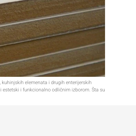
kuhinjskih elemenata i drugih enterijerskih
 i estetski i funkcionalno odličnim izborom. Šta su