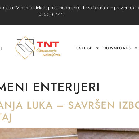
jestu! Vrhunski dekori, precizno krojenje i brza isporuka – provjerite akt
066 516 444
J
USLUGE
DOWNLOADS
ENI ENTERIJERI
ANJA LUKA – SAVRŠEN IZB
TAJ