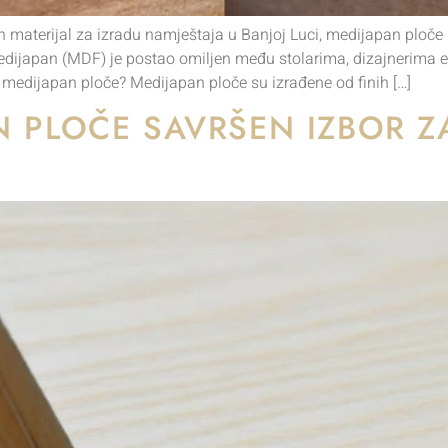
 materijal za izradu namještaja u Banjoj Luci, medijapan ploče p
medijapan (MDF) je postao omiljen među stolarima, dizajnerima ent
u medijapan ploče? Medijapan ploče su izrađene od finih […]
N PLOČE SAVRŠEN IZBOR ZA