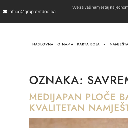
Sve za vaš namještaj na jednom m
office@grupatntdoo.ba
NASLOVNA
O NAMA
KARTA BOJA
NAMJEŠTA
OZNAKA:
SAVREM
MEDIJAPAN PLOČE B
KVALITETAN NAMJEŠ