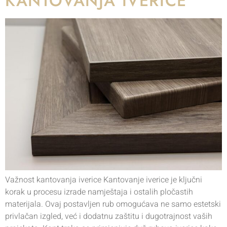
KANTOVANJA IVERICE
Važnost kantovanja iverice Kantovanje iverice je ključni
korak u procesu izrade namještaja i ostalih pločastih
materijala. Ovaj postavljen rub omogućava ne samo estetski
privlačan izgled, već i dodatnu zaštitu i dugotrajnost vaših