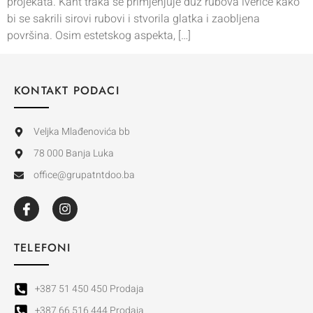
projekata. Kant traka se primjenjuje duž rubova iverice kako
bi se sakrili sirovi rubovi i stvorila glatka i zaobljena
površina. Osim estetskog aspekta, […]
KONTAKT PODACI
Veljka Mlađenovića bb
78 000 Banja Luka
office@grupatntdoo.ba
TELEFONI
+387 51 450 450 Prodaja
+387 66 516 444 Prodaja