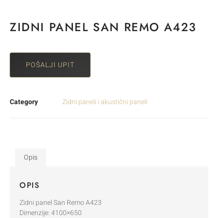
ZIDNI PANEL SAN REMO A423
POŠALJI UPIT
Category
Zidni paneli i akustični paneli
Opis
OPIS
Zidni panel San Remo A423
Dimenzije: 4100×650