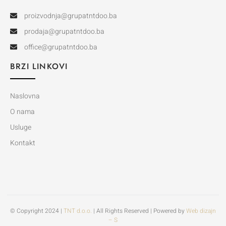
proizvodnja@grupatntdoo.ba
prodaja@grupatntdoo.ba
office@grupatntdoo.ba
BRZI LINKOVI
Naslovna
O nama
Usluge
Kontakt
© Copyright 2024 |
TNT d.o.o.
| All Rights Reserved | Powered by
Web dizajn
– S