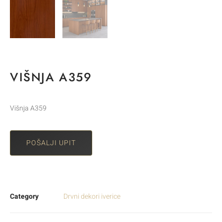
VIŠNJA A359
Višnja A359
POŠALJI UPIT
Category
Drvni dekori iverice