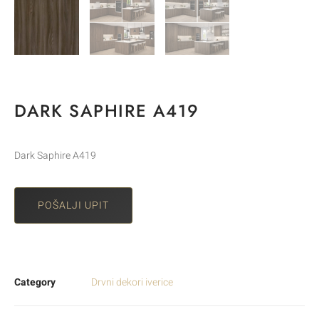
DARK SAPHIRE A419
Dark Saphire A419
POŠALJI UPIT
Category
Drvni dekori iverice