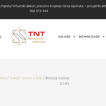
jestu! Vrhunski dekori, precizno krojenje i brza isporuka – provjerite akt
066 516 444
J
USLUGE
DOWNLOADS
etna
/
Dekori iverice u boji
/ Bronza iverica
D145