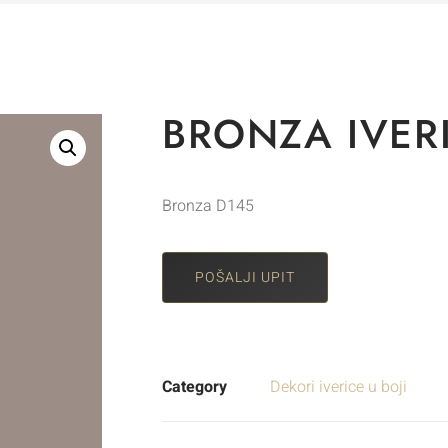
BRONZA IVER
Bronza D145
POŠALJI UPIT
Category
Dekori iverice u boji