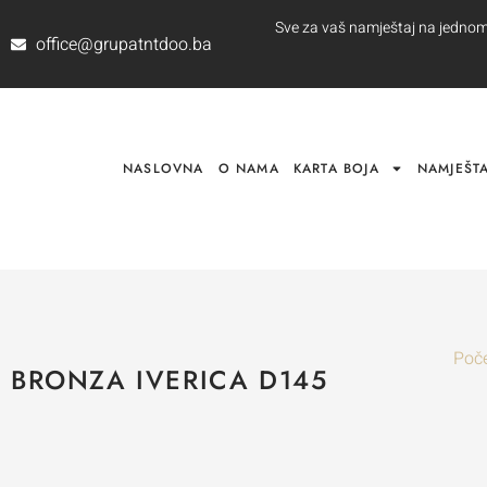
Sve za vaš namještaj na jednom m
office@grupatntdoo.ba
NASLOVNA
O NAMA
KARTA BOJA
NAMJEŠTA
Poč
BRONZA IVERICA D145