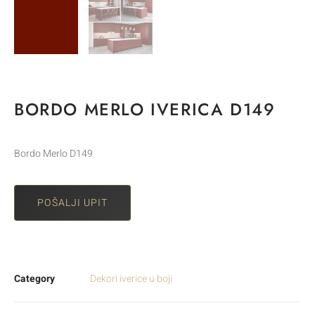
BORDO MERLO IVERICA D149
Bordo Merlo D149
POŠALJI UPIT
Category
Dekori iverice u boji