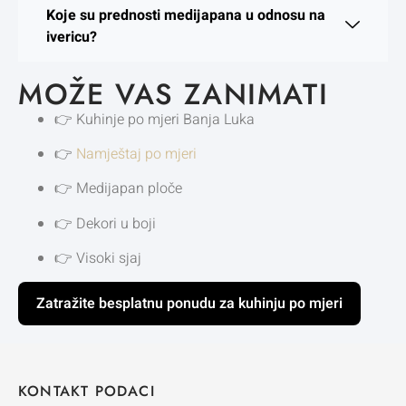
Koje su prednosti medijapana u odnosu na
ivericu?
MOŽE VAS ZANIMATI
👉
Kuhinje po mjeri Banja Luka
👉
Namještaj po mjeri
👉
Medijapan ploče
👉
Dekori u boji
👉
Visoki sjaj
Zatražite besplatnu ponudu za kuhinju po mjeri
KONTAKT PODACI