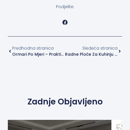
Podjelite:
Predhodna stranica
Sledeća stranica
Ormari Po Mjeri – Praktično I Estetsko Rješenje Za Savršen Enterijer
Radne Ploče Za Kuhinju – Izbor Materijala, Savjeti I Dizajn Za Moderan Dom
Zadnje Objavljeno