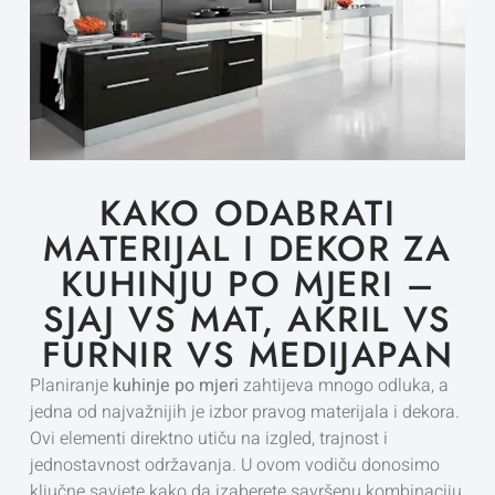
KAKO ODABRATI
MATERIJAL I DEKOR ZA
KUHINJU PO MJERI –
SJAJ VS MAT, AKRIL VS
FURNIR VS MEDIJAPAN
Planiranje
kuhinje po mjeri
zahtijeva mnogo odluka, a
jedna od najvažnijih je izbor pravog materijala i dekora.
Ovi elementi direktno utiču na izgled, trajnost i
jednostavnost održavanja. U ovom vodiču donosimo
ključne savjete kako da izaberete savršenu kombinaciju