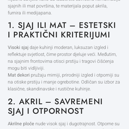
sjajnih ili mat površina, te materijala poput akrila,
furnira ili medijapana.
1. SJAJ ILI MAT – ESTETSKI
I PRAKTIČNI KRITERIJUMI
Visoki sjaj
daje kuhinji moderan, luksuzan izgled i
reflektuje svjetlost, čime prostor djeluje veći. Međutim,
na sjajnim frontovima otisci prstiju i tragovi čišćenja
mogu biti vidljiviji.
Mat dekori
pružaju mirniji, prirodniji izgled i otporniji su
na otiske prstiju i manje ogrebotine. Odličan su izbor za
klasične, skandinavske i rustične kuhinje.
2. AKRIL – SAVREMENI
SJAJ I OTPORNOST
Akrilne ploče
nude visok sjaj i dugotrajnost. Otporne su