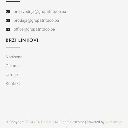
proizvodnja@grupatntdoo.ba
prodaja@grupatntdoo.ba
office@grupatntdoo.ba
BRZI LINKOVI
Naslovna
O nama
Usluge
Kontakt
© Copyright 2024 |
TNT d.o.o.
| All Rights Reserved | Powered by
Web dizajn
– S