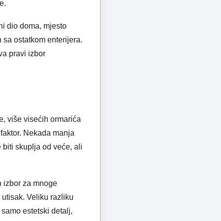
e.
ni dio doma, mjesto
n sa ostatkom enterijera.
a pravi izbor
e, više visećih ormarića
i faktor. Nekada manja
iti skuplja od veće, ali
an izbor za mnoge
 utisak. Veliku razliku
 samo estetski detalj,