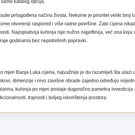
 samo katalog opcija.
ude prilagođena načinu života. Nekome je prioritet veliki broj 
kome otvoreniji raspored i više radne površine. Zato cijena nika
sti. Najisplativija kuhinja nije nužno najjeftinija, već ona koja
traje godinama bez nepotrebnih popravki.
po mjeri Banja Luka cijena
, najvažnije je da razumiješ šta ulaz
 okovi, dimenzije i nivo završne obrade zajedno određuju vrijedno
planira, kuhinja po mjeri postaje dugoročno pametna investicij
cionalnosti, trajnosti i boljeg iskorištenja prostora.