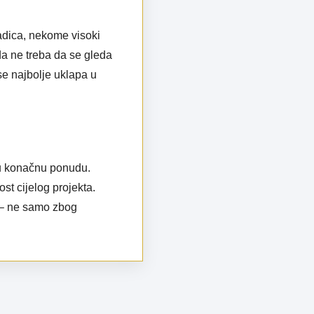
ladica, nekome visoki
da ne treba da se gleda
 se najbolje uklapa u
i u konačnu ponudu.
st cijelog projekta.
a – ne samo zbog