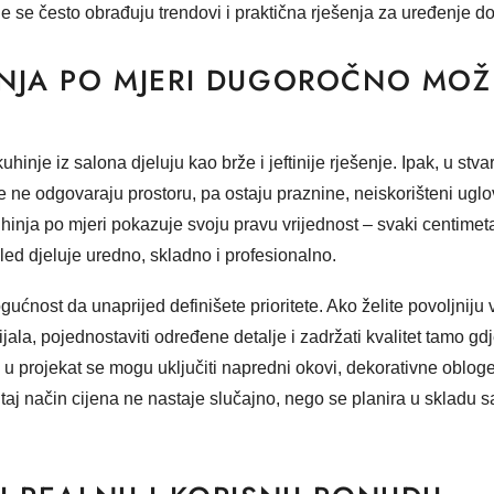
je se često obrađuju trendovi i praktična rješenja za uređenje d
NJA PO MJERI DUGOROČNO MOŽE
uhinje iz salona djeluju kao brže i jeftinije rješenje. Ipak, u stv
 ne odgovaraju prostoru, pa ostaju praznine, neiskorišteni uglov
inja po mjeri pokazuje svoju pravu vrijednost – svaki centimetar
ed djeluje uredno, skladno i profesionalno.
ćnost da unaprijed definišete prioritete. Ako želite povoljniju 
jala, pojednostaviti određene detalje i zadržati kvalitet tamo gdj
t, u projekat se mogu uključiti napredni okovi, dekorativne obloge
Na taj način cijena ne nastaje slučajno, nego se planira u skladu 