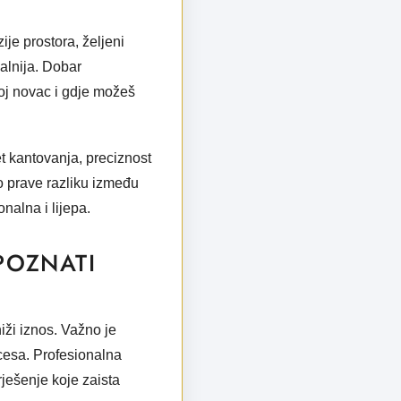
je prostora, željeni
realnija. Dobar
oj novac i gdje možeš
tet kantovanja, preciznost
o prave razliku između
nalna i lijepa.
POZNATI
iži iznos. Važno je
ocesa. Profesionalna
rješenje koje zaista