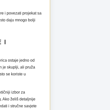
re i povezati projekat sa
često daju mnogo bolji
 I
rica ostaje jedno od
 je skuplji, ali pruža
esto se koriste u
ičniji izbor za
. Ako želiš detaljnije
dati i stručne savjete