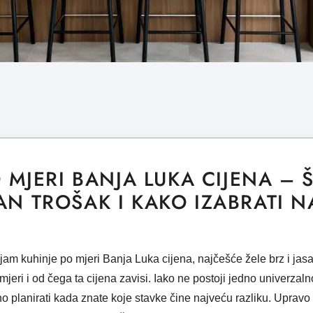
 MJERI BANJA LUKA CIJENA – Š
N TROŠAK I KAKO IZABRATI N
pojam
kuhinje po mjeri Banja Luka cijena
, najčešće žele brz i jas
jeri i od čega ta cijena zavisi. Iako ne postoji jedno univerzalno
o planirati kada znate koje stavke čine najveću razliku. Upravo