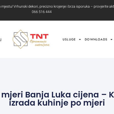
jestu! Vrhunski dekori, precizno krojenje i brza isporuka – provjerite akt
066 516 444
J
USLUGE
DOWNLOADS
 mjeri Banja Luka cijena – K
izrada kuhinje po mjeri