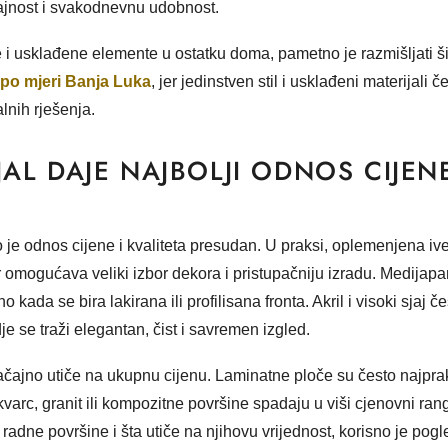
ajnost i svakodnevnu udobnost.
 i usklađene elemente u ostatku doma, pametno je razmišljati ši
 po mjeri Banja Luka
, jer jedinstven stil i usklađeni materijali 
alnih rješenja.
JAL DAJE NAJBOLJI ODNOS CIJENE
e odnos cijene i kvaliteta presudan. U praksi, oplemenjena ive
er omogućava veliki izbor dekora i pristupačniju izradu. Medijapan
o kada se bira lakirana ili profilisana fronta. Akril i visoki sjaj č
 se traži elegantan, čist i savremen izgled.
ajno utiče na ukupnu cijenu. Laminatne ploče su često najprakt
varc, granit ili kompozitne površine spadaju u viši cjenovni rang
 radne površine i šta utiče na njihovu vrijednost, korisno je pogle