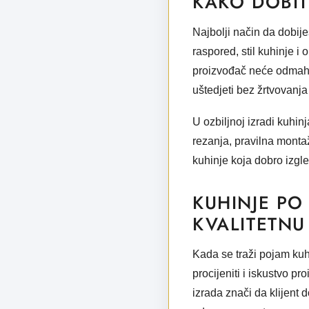
KAKO DOBIT
Najbolji način da dobije
raspored, stil kuhinje i o
proizvođač neće odmah n
uštedjeti bez žrtvovanja 
U ozbiljnoj izradi kuhinj
rezanja, pravilna monta
kuhinje koja dobro izgl
KUHINJE PO
KVALITETNU
Kada se traži pojam
kuh
procijeniti i iskustvo p
izrada znači da klijent 