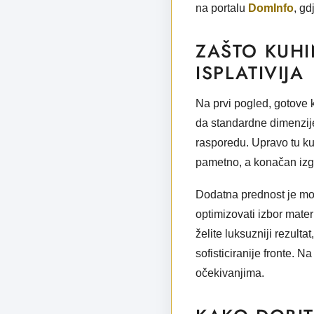
na portalu
DomInfo
, gd
ZAŠTO KUHI
ISPLATIVIJA
Na prvi pogled, gotove k
da standardne dimenzije
rasporedu. Upravo tu kuh
pametno, a konačan izgl
Dodatna prednost je mogu
optimizovati izbor materi
želite luksuzniji rezulta
sofisticiranije fronte. 
očekivanjima.