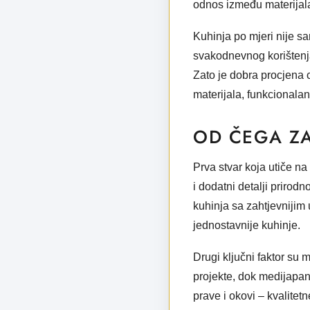
odnos između materijala
Kuhinja po mjeri nije s
svakodnevnog korištenja 
Zato je dobra procjena 
materijala, funkcionalan
OD ČEGA ZAV
Prva stvar koja utiče na
i dodatni detalji prirod
kuhinja sa zahtjevnijim
jednostavnije kuhinje.
Drugi ključni faktor su 
projekte, dok medijapan, 
prave i okovi – kvalitet