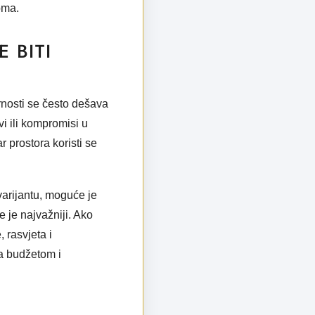
oma.
 BITI
arnosti se često dešava
i ili kompromisi u
 prostora koristi se
varijantu, moguće je
e je najvažniji. Ako
, rasvjeta i
sa budžetom i