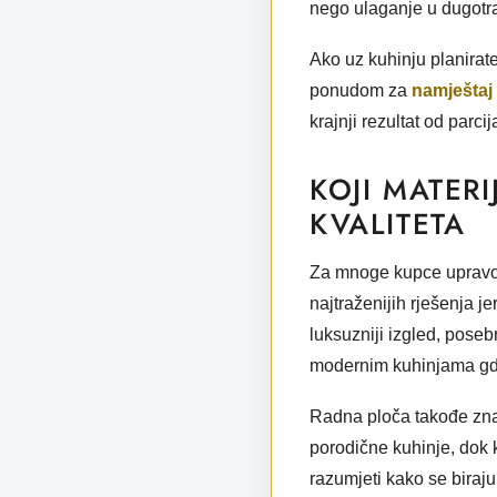
nego ulaganje u dugotr
Ako uz kuhinju planirate
ponudom za
namještaj
krajnji rezultat od parcij
KOJI MATERI
KVALITETA
Za mnoge kupce upravo j
najtraženijih rješenja j
luksuzniji izgled, posebn
modernim kuhinjama gdje
Radna ploča takođe znač
porodične kuhinje, dok k
razumjeti kako se biraju