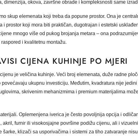
, dimenzija, okova, završne obrade i kompleksnosti same izrad
amo skup elemenata koji treba da popune prostor. Ona je central
i prostor koji mora biti praktičan, dugotrajan i estetski usklađe
cijene mnogo više od pukog brojanja metara – ona podrazumijev
 raspored i kvalitetnu montažu.
ISI CIJENA KUHINJE PO MJERI
 cijenu je veličina kuhinje. Veći broj elemenata, duže radne ploč
no povećavaju ukupnu investiciju. Međutim, kvadratura nije jedin
 uglovima, skrivenim mehanizmima i premium materijalima može b
materijali. Oplemenjena iverica je često povoljnija opcija i odlič
akril, furnir ili visokosjajne površine podižu cijenu, ali i vizuelni
ne šarke, klizači sa usporivačima i sistemi za tiho zatvaranje nisu