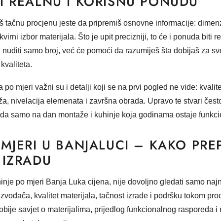
I REALNU I KORISNU PONUDU
š tačnu procjenu jeste da pripremiš osnovne informacije: dimenzi
kvirni izbor materijala. Što je upit precizniji, to će i ponuda biti 
uditi samo broj, već će pomoći da razumiješ šta dobijaš za sv
kvaliteta.
a po mjeri važni su i detalji koji se na prvi pogled ne vide: kvali
ža, nivelacija elemenata i završna obrada. Upravo te stvari čest
eda samo na dan montaže i kuhinje koja godinama ostaje funkcio
 MJERI U BANJALUCI – KAKO PRE
 IZRADU
inje po mjeri Banja Luka cijena
, nije dovoljno gledati samo najn
roizvođača, kvalitet materijala, tačnost izrade i podršku tokom pr
dobije savjet o materijalima, prijedlog funkcionalnog rasporeda i 