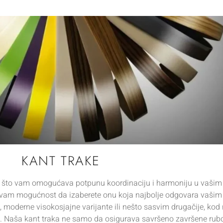
KANT TRAKE
, što vam omogućava potpunu koordinaciju i harmoniju u vašim
jući vam mogućnost da izaberete onu koja najbolje odgovara vaši
e, moderne visokosjajne varijante ili nešto sasvim drugačije, kod
ću. Naša kant traka ne samo da osigurava savršeno završene rub