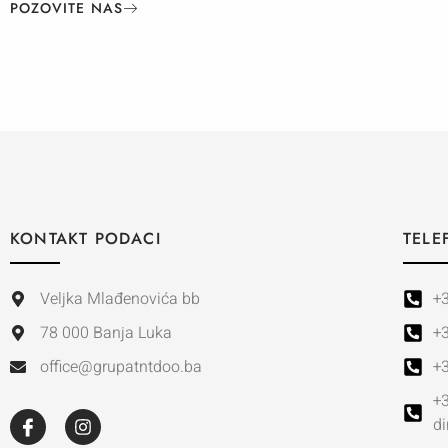
POZOVITE NAS
KONTAKT PODACI
TELE
Veljka Mlađenovića bb
+
78 000 Banja Luka
+
office@grupatntdoo.ba
+
+
di