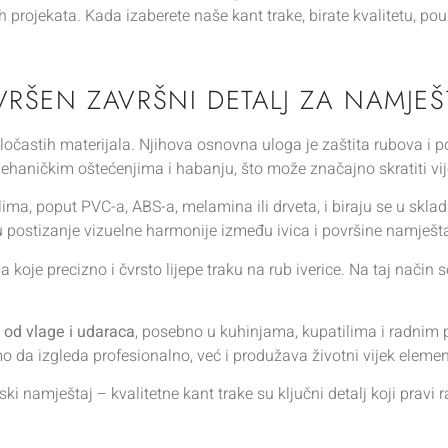
ih projekata. Kada izaberete naše kant trake, birate kvalitetu, po
VRŠEN ZAVRŠNI DETALJ ZA NAMJEŠ
ločastih materijala. Njihova osnovna uloga je zaštita rubova i p
, mehaničkim oštećenjima i habanju, što može značajno skratiti vi
ima, poput PVC-a, ABS-a, melamina ili drveta, i biraju se u skla
postizanje vizuelne harmonije između ivica i površine namješta
oje precizno i čvrsto lijepe traku na rub iverice. Na taj način s
i od vlage i udaraca
, posebno u kuhinjama, kupatilima i radnim p
 da izgleda profesionalno, već i produžava životni vijek eleme
jski namještaj – kvalitetne kant trake su ključni detalj koji pravi