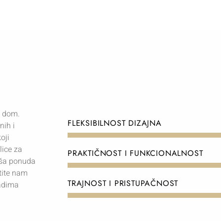
š dom.
FLEKSIBILNOST DIZAJNA
nih i
oji
lice za
PRAKTIČNOST I FUNKCIONALNOST
naša ponuda
tite nam
TRAJNOST I PRISTUPAČNOST
madima