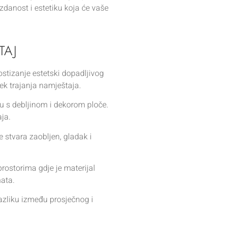
uzdanost i estetiku koja će vaše
TAJ
ostizanje estetski dopadljivog
jek trajanja namještaja.
du s debljinom i dekorom ploče.
ja.
e stvara zaobljen, gladak i
rostorima gdje je materijal
nata.
 razliku između prosječnog i