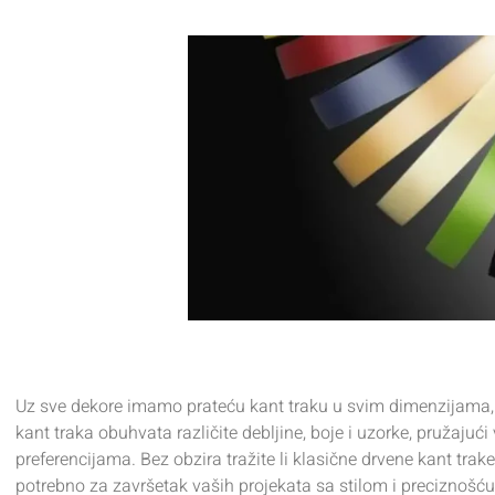
Uz sve dekore imamo prateću kant traku u svim dimenzijama
kant traka obuhvata različite debljine, boje i uzorke, pruža
preferencijama. Bez obzira tražite li klasične drvene kant trak
potrebno za završetak vaših projekata sa stilom i preciznoš