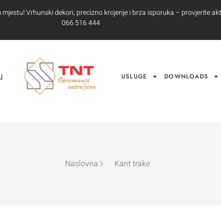
jestu! Vrhunski dekori, precizno krojenje i brza isporuka – provjerite akt
066 516 444
J
USLUGE
DOWNLOADS
Naslovna
Kant trake