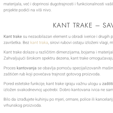
materijala, već i doprinosi dugotrajnosti i funkcionalnosti vaš
projekte podići na viši nivo.
KANT TRAKE – SA
Kant trake
su nezaobilazan element u obradi iverice i drugih p
završetka. Bez
kant traka
, sirovi rubovi ostaju izloženi vlagi
Kant trake dolaze u različitim dimenzijama, bojama i materijal
Zahvaljujući širokom spektru dezena, kant trake omogućavaju 
Proces
kantovanja
se obavlja pomoću specijalizovanih mašina k
zaštićen rub koji povećava trajnost gotovog proizvoda.
Pored estetske funkcije, kant trake igraju važnu ulogu u
zaštit
izložen svakodnevnoj upotrebi. Dobro kantovana ivica ne samo
Bilo da izrađujete kuhinju po mjeri, ormare, police ili kancelari
vrhunskog proizvoda.